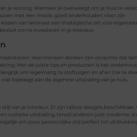
an je woning. Wanneer je overweegt om je huis te verk
. Huizen met een mooie, goed onderhouden vloer zijn
t kopen van laminaat een strategische zet voor eigenare
esluit om te investeren in je interieur.
en
inaatvloeren. Veel mensen denken ten onrechte dat lam
vatting. Met de juiste tips en producten is het onderho
langrijk om regelmatig te stofzuigen en af en toe te dw
n, wat bijdraagt aan de algehele uitstraling van je huis.
ijl van je interieur. Er zijn talloze designs beschikbaar,
rustieke uitstraling, terwijl anderen juist moderne, s
gelijk om jouw persoonlijke stijl perfect tot uitdrukkin