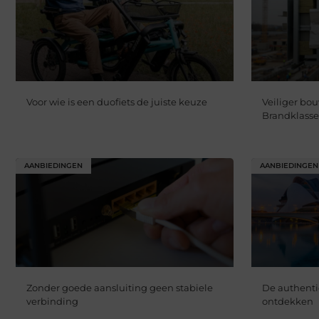
Voor wie is een duofiets de juiste keuze
Veiliger bo
Brandklasse
AANBIEDINGEN
AANBIEDINGEN
Zonder goede aansluiting geen stabiele
De authenti
verbinding
ontdekken