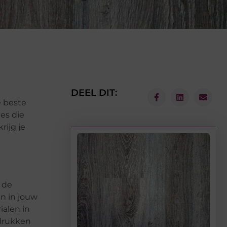
DEEL DIT:
e beste
es die
rijg je
 de
en in jouw
ialen in
adrukken