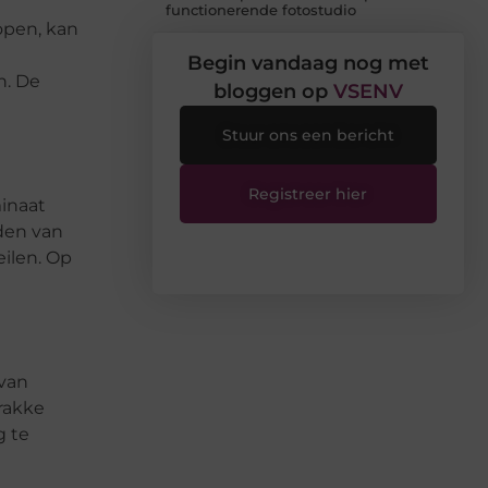
functionerende fotostudio
open, kan
Begin vandaag nog met
n. De
bloggen op
VSENV
Stuur ons een bericht
Registreer hier
inaat
uden van
eilen. Op
 van
trakke
g te