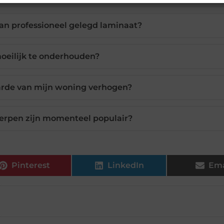
van professioneel gelegd laminaat?
moeilijk te onderhouden?
rde van mijn woning verhogen?
rpen zijn momenteel populair?
Pinterest
LinkedIn
Ema