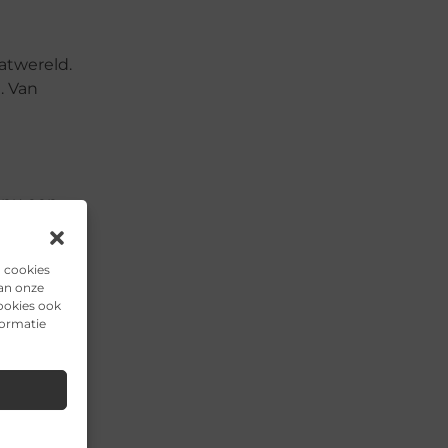
atwereld.
. Van
e nu een
bij
n cookies
van onze
ookies ook
formatie
▼