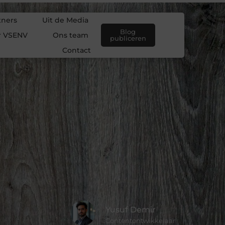
tners
Uit de Media
Blog
r VSENV
Ons team
publiceren
Contact
Yusuf Demir
Contentontwikkelaar