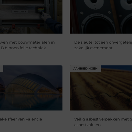
uwen met bouwmaterialen in
De sleutel tot een onvergetelij
 B binnen folie techniek
zakelijk evenement
AANBIEDINGEN
eke sfeer van Valencia
Veilig asbest verpakken met g
asbestzakken