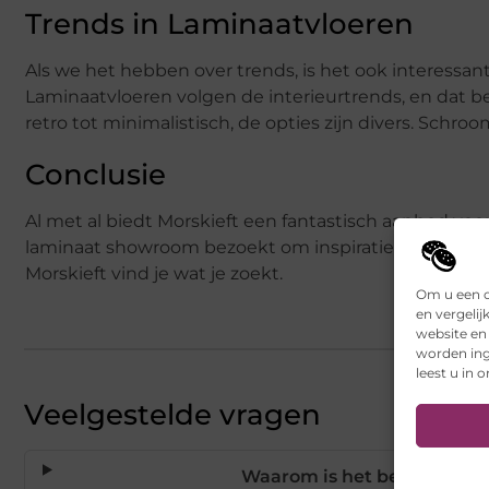
Trends in Laminaatvloeren
Als we het hebben over trends, is het ook interessa
Laminaatvloeren volgen de interieurtrends, en dat bet
retro tot minimalistisch, de opties zijn divers. Schr
Conclusie
Al met al biedt Morskieft een fantastisch aanbod voor
laminaat showroom bezoekt om inspiratie op te doen, 
Morskieft vind je wat je zoekt.
Om u een o
en vergelij
website en
worden ing
leest u in 
Veelgestelde vragen
Waarom is het bezoeken va