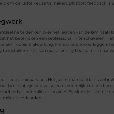
elp om de juiste keuze te maken. Dit soort feedback is u
Legwerk
sentieel na te denken over het leggen van de laminaatvlo
dat het beter is om een professional in te schakelen. He
voor een mooiere afwerking. Professionele vloerleggers 
te installeren. Dit kan niet alleen tijd besparen, maar 
van een laminaatvloer. Het juiste materiaal kan veel inv
r laminaat zijn er diverse eco-vriendelijke opties besc
heid als het milieu is positief. Bij Morskieft vind je o
e milieustandaarden.
ng