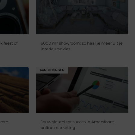
k feest of
6000 m² showroom: zo haal je meer uit je
interieuradvies
AANBIEDINGEN
rote
Jouw sleutel tot succes in Amersfoort:
online marketing