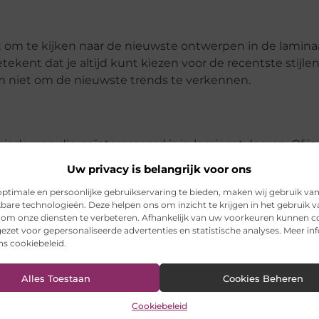
nt om te kijken naar de nieuwste ontwerpen in de lamina
ekent dat je altijd kunt kiezen voor de recentste stijlen
oom niet om de nieuwste trends te verkennen.
 iedereen die geïnteresseerd is in laminaatvloeren. Of j
of kiest voor het gemak van laminaat inclusief leggen, 
Uw privacy is belangrijk voor ons
ptimale en persoonlijke gebruikservaring te bieden, maken wij gebruik va
kbare technologieën. Deze helpen ons om inzicht te krijgen in het gebruik 
 om onze diensten te verbeteren. Afhankelijk van uw voorkeuren kunnen c
ezet voor gepersonaliseerde advertenties en statistische analyses. Meer in
ons cookiebeleid.
Alles Toestaan
Cookies Beheren
Cookiebeleid
n een laminaat showroom belangrijk?