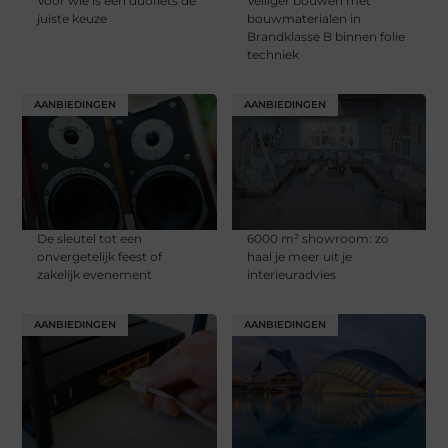
Voor wie is een duofiets de
Veiliger bouwen met
juiste keuze
bouwmaterialen in
Brandklasse B binnen folie
techniek
AANBIEDINGEN
AANBIEDINGEN
De sleutel tot een
6000 m² showroom: zo
onvergetelijk feest of
haal je meer uit je
zakelijk evenement
interieuradvies
AANBIEDINGEN
AANBIEDINGEN