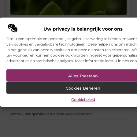
Insectenbeten een eerste hulp gids voor beginners
Uw privacy is belangrijk voor ons
RECENTE BERICHTEN
Om u een optimale en persoonlijke gebruikservaring te bieden, maken 
Een leverancier van alcoholische producten die met u
van cookies en vergelijkbare technologieën. Deze helpen ons om inzicht
meeschaalt
in het gebruik van onze website en om onze diensten te verbeteren. Afh
uw voorkeuren kunnen cookies ook worden ingezet voor gepersonalis
Hoe franchiseketens lokale Google Ads budgetten centraal en
advertenties en statistische analyses. Meer informatie leest u in ons coo
efficiënt beheren
Een buitenkat of binnenkat? Dezelfde dierenarts voor uw kat
Alles Toestaan
Samen scheiden zonder strijd: zo houd je overzicht in een
Cookies Beheren
onrustige periode
Cookiebeleid
Websites laten maken: wat u moet weten voordat u begint
Ontdek het gemak van online vlees bestellen