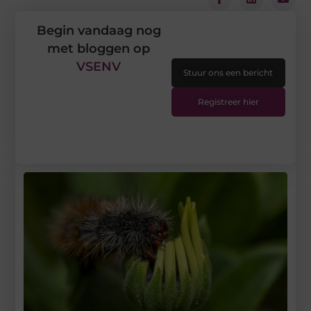
Begin vandaag nog
met bloggen op
VSENV
Stuur ons een bericht
Registreer hier