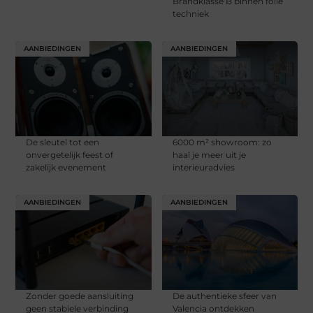
Brandklasse B binnen folie
techniek
AANBIEDINGEN
AANBIEDINGEN
De sleutel tot een
6000 m² showroom: zo
onvergetelijk feest of
haal je meer uit je
zakelijk evenement
interieuradvies
AANBIEDINGEN
AANBIEDINGEN
Zonder goede aansluiting
De authentieke sfeer van
geen stabiele verbinding
Valencia ontdekken