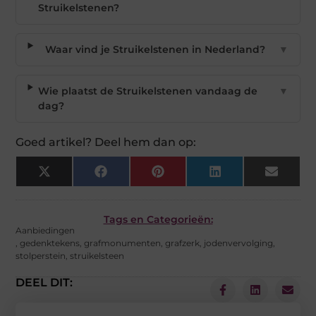
Struikelstenen?
Waar vind je Struikelstenen in Nederland?
▼
Wie plaatst de Struikelstenen vandaag de
▼
dag?
Goed artikel? Deel hem dan op:
X
Facebook
Pinterest
LinkedIn
Email
(Twitter)
Tags en Categorieën:
Aanbiedingen
,
gedenktekens
,
grafmonumenten
,
grafzerk
,
jodenvervolging
,
stolperstein
,
struikelsteen
DEEL DIT: