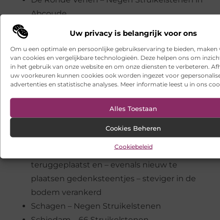
Abcoude
Roosendaal – 24 Struikelstenen, onder
Uw privacy is belangrijk voor ons
andere voor pater/verzetsstrijder Gerardus
Om u een optimale en persoonlijke gebruikservaring te bieden, maken 
Aloysius Averdieck
van cookies en vergelijkbare technologieën. Deze helpen ons om inzicht
in het gebruik van onze website en om onze diensten te verbeteren. Afh
Rotterdam – Op initiatief van de Stichting
uw voorkeuren kunnen cookies ook worden ingezet voor gepersonalis
Comité Loods 24 zijn 408 Struikelstenen
advertenties en statistische analyses. Meer informatie leest u in ons coo
geplaatst (onder andere voor de ouders van
Alles Toestaan
Isaac Lipschits en de grootouders van Job
Cohen). Vier Struikelstenen liggen in
Cookies Beheren
Vreewijk. Al enkele malen zijn Rotterdamse
Cookiebeleid
Struikelstenen gestolen. Ze worden
teruggeplaatst en – evenals nieuw te
plaatsen gedenksteentjes – steviger in de
bodem verankerd
Schagen – Negen Struikelstenen
Schiedam – 66 Struikelstenen