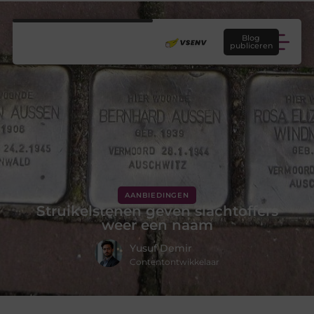
Blog
publiceren
AANBIEDINGEN
Struikelstenen geven slachtoffers
weer een naam
Yusuf Demir
Contentontwikkelaar