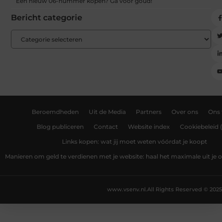
Een nieuw 06-nummer kopen? Ga voor goud!
Bericht categorie
Beroemdheden
Uit de Media
Partners
Over ons
Ons
Blog publiceren
Contact
Website index
Cookiebeleid 
Links kopen: wat jij moet weten vóórdat je koopt
Manieren om geld te verdienen met je website: haal het maximale uit je o
www.vsenv.nl.
All Rights Reserved © 2025