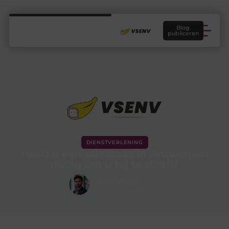
Blog
publiceren
DIENSTVERLENING
Heeft u een advocaat in Antwerpen
nodig om u bij te staan?
Yusuf Demir
Contentontwikkelaar