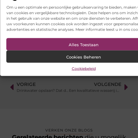
onrustige periode
Om u een optimale en persoonlijke gebruikservaring te bieden, maken 
van cookies en vergelijkbare technologieën. Deze helpen ons om inzicht
Websites laten maken: wat u moet weten voordat u begint
in het gebruik van onze website en om onze diensten te verbeteren. Afh
uw voorkeuren kunnen cookies ook worden ingezet voor gepersonalis
Ontdek het gemak van online vlees bestellen
advertenties en statistische analyses. Meer informatie leest u in ons coo
Wielen kopen voor een soepel functionerende fotostudio
Alles Toestaan
Cookies Beheren
Cookiebeleid
VORIGE
VOLGENDE
Drinkwater opslaan? Dat doe je met een watertank
Een kwalitatieve wasserij in Rotterdam vindt u hier
VERKEN ONZE BLOGS
Gerelateerde berichten
die u mogelijk