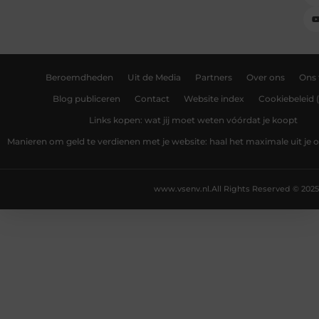
Beroemdheden
Uit de Media
Partners
Over ons
Ons
Blog publiceren
Contact
Website index
Cookiebeleid 
Links kopen: wat jij moet weten vóórdat je koopt
Manieren om geld te verdienen met je website: haal het maximale uit je o
www.vsenv.nl.
All Rights Reserved © 2025