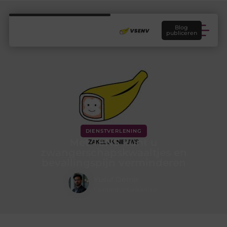
Blog
publiceren
DIENSTVERLENING
Met TENS kunt u
zwangerschapskwaaltjes en
bevallingspijn verminderen
Yusuf Demir
Contentontwikkelaar