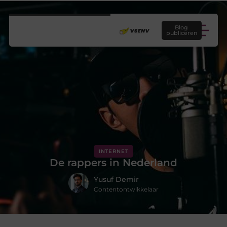
Blog
publiceren
INTERNET
De rappers in Nederland
Yusuf Demir
Contentontwikkelaar