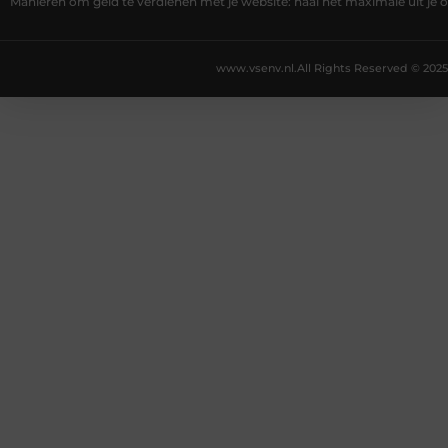
Manieren om geld te verdienen met je website: haal het maximale uit je o
www.vsenv.nl.
All Rights Reserved © 2025