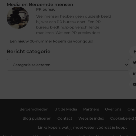
Media en Beroemde mensen
PR bureau
Veel mensen hebben geen duidelijk beeld
bij wat een PR bureau doet. Een PR
bureau biedt hulp op verschillende
manieren. Wat een PR precies doet
Een nieuw 06-nummer kopen? Ga voor goud!
Bericht categorie
Beroemdheden
Uit de Media
Partners
Over ons
Ons
Blog publiceren
Contact
Website index
Cookiebeleid 
Links kopen: wat jij moet weten vóórdat je koopt