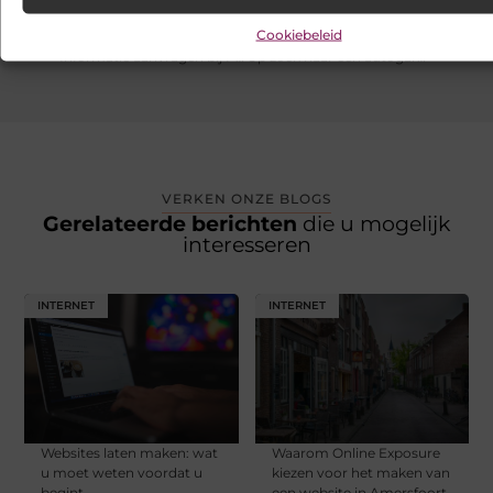
VORIGE
VOLGENDE
Cookiebeleid
Informatie aanvragen bij Profall
Op zoek naar een autogarage in Naarden?
VERKEN ONZE BLOGS
Gerelateerde berichten
die u mogelijk
interesseren
INTERNET
INTERNET
Websites laten maken: wat
Waarom Online Exposure
u moet weten voordat u
kiezen voor het maken van
begint
een website in Amersfoort