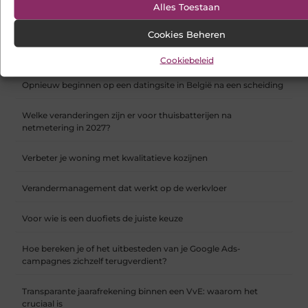
Alles Toestaan
Hoe webshop SEO werkt en waarom het vanaf dag één telt
Cookies Beheren
Koelkast en vriezer verhuizen doe je zo
Cookiebeleid
Opnieuw beginnen op een datingsite in België na een scheiding
Welke veranderingen zijn er voor thuisbatterijen na
netmetering in 2027?
Verbeter je woning met kwalitatieve kozijnen
Verandermanagement dat werkt op de werkvloer
Voor wie is een duofiets de juiste keuze
Hoe bereken je of het uitbesteden van je Google Ads-
campagnes zichzelf terugverdient?
Transparante jaarafrekening binnen een VvE: waarom het
cruciaal is