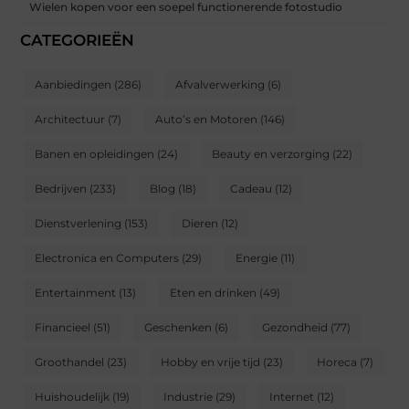
Wielen kopen voor een soepel functionerende fotostudio
CATEGORIEËN
Aanbiedingen
(286)
Afvalverwerking
(6)
Architectuur
(7)
Auto’s en Motoren
(146)
Banen en opleidingen
(24)
Beauty en verzorging
(22)
Bedrijven
(233)
Blog
(18)
Cadeau
(12)
Dienstverlening
(153)
Dieren
(12)
Electronica en Computers
(29)
Energie
(11)
Entertainment
(13)
Eten en drinken
(49)
Financieel
(51)
Geschenken
(6)
Gezondheid
(77)
Groothandel
(23)
Hobby en vrije tijd
(23)
Horeca
(7)
Huishoudelijk
(19)
Industrie
(29)
Internet
(12)