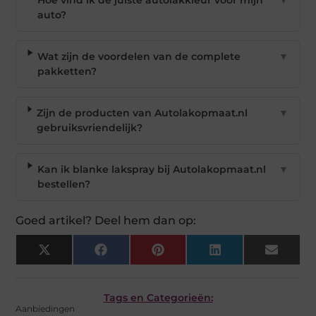
Hoe vind ik de juiste autolakkleur voor mijn
▼
auto?
Wat zijn de voordelen van de complete
▼
pakketten?
Zijn de producten van Autolakopmaat.nl
▼
gebruiksvriendelijk?
Kan ik blanke lakspray bij Autolakopmaat.nl
▼
bestellen?
Goed artikel? Deel hem dan op:
X
Facebook
Pinterest
LinkedIn
Email
(Twitter)
Tags en Categorieën:
Aanbiedingen