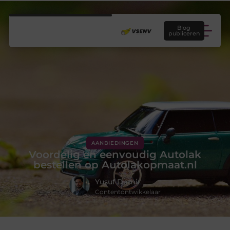
Blog
publiceren
AANBIEDINGEN
Voordelig en eenvoudig Autolak
bestellen op Autolakopmaat.nl
Yusuf Demir
Contentontwikkelaar