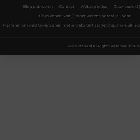
Blog publiceren
Contact
Website index
Cookiebeleid 
Links kopen: wat jij moet weten vóórdat je koopt
Manieren om geld te verdienen met je website: haal het maximale uit je o
www.vsenv.nl.
All Rights Reserved © 2025