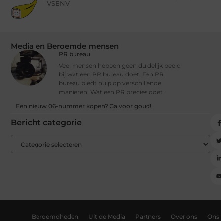
VSENV
Media en Beroemde mensen
PR bureau
Veel mensen hebben geen duidelijk beeld
bij wat een PR bureau doet. Een PR
bureau biedt hulp op verschillende
manieren. Wat een PR precies doet
Een nieuw 06-nummer kopen? Ga voor goud!
Bericht categorie
Beroemdheden
Uit de Media
Partners
Over ons
Ons