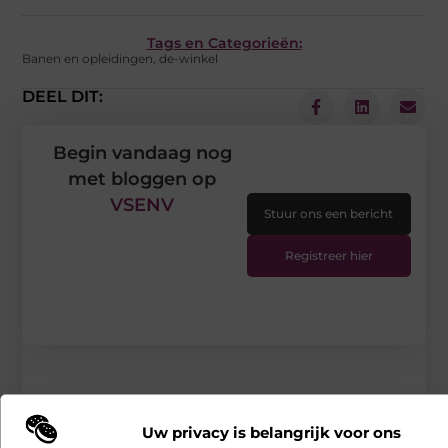
Tags en Categorieën:
Banen en opleidingen
,
de-winkel
DEEL DIT:
Begin vandaag nog
met bloggen op
VSENV
Stuur ons een bericht
Registreer hier
Uw privacy is belangrijk voor ons