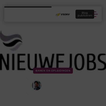
Blog
publiceren
BANEN EN OPLEIDINGEN
Service Expert Bol.com
Yusuf Demir
Contentontwikkelaar