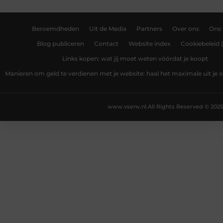
Beroemdheden
Uit de Media
Partners
Over ons
Ons
Blog publiceren
Contact
Website index
Cookiebeleid 
Links kopen: wat jij moet weten vóórdat je koopt
Manieren om geld te verdienen met je website: haal het maximale uit je o
www.vsenv.nl.
All Rights Reserved © 2025