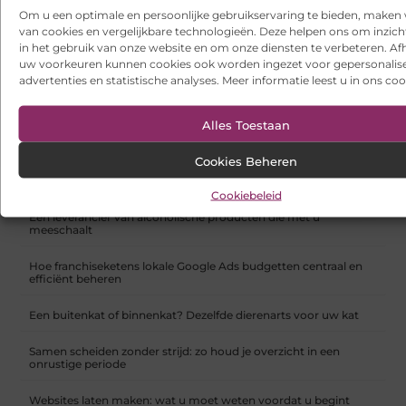
Om u een optimale en persoonlijke gebruikservaring te bieden, maken 
van cookies en vergelijkbare technologieën. Deze helpen ons om inzicht
in het gebruik van onze website en om onze diensten te verbeteren. Afh
uw voorkeuren kunnen cookies ook worden ingezet voor gepersonalis
advertenties en statistische analyses. Meer informatie leest u in ons coo
Alles Toestaan
Service Expert Bol.com
Cookies Beheren
RECENTE BERICHTEN
Cookiebeleid
Een leverancier van alcoholische producten die met u
meeschaalt
Hoe franchiseketens lokale Google Ads budgetten centraal en
efficiënt beheren
Een buitenkat of binnenkat? Dezelfde dierenarts voor uw kat
Samen scheiden zonder strijd: zo houd je overzicht in een
onrustige periode
Websites laten maken: wat u moet weten voordat u begint