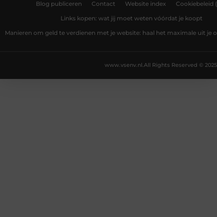
Blog publiceren
Contact
Website index
Cookiebeleid 
Links kopen: wat jij moet weten vóórdat je koopt
Manieren om geld te verdienen met je website: haal het maximale uit je o
www.vsenv.nl.
All Rights Reserved © 2025