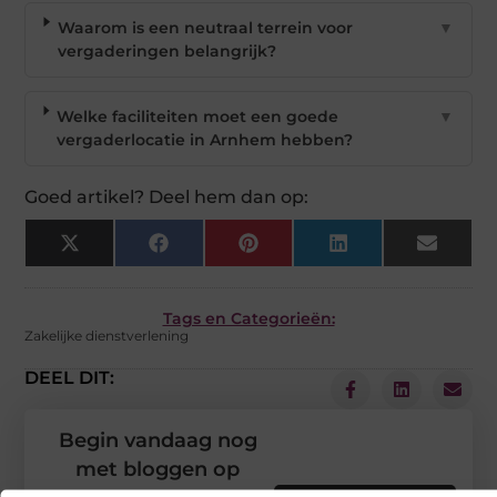
Waarom is een neutraal terrein voor
▼
vergaderingen belangrijk?
Welke faciliteiten moet een goede
▼
vergaderlocatie in Arnhem hebben?
Goed artikel? Deel hem dan op:
X
Facebook
Pinterest
LinkedIn
Email
(Twitter)
Tags en Categorieën:
Zakelijke dienstverlening
DEEL DIT:
Begin vandaag nog
met bloggen op