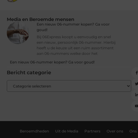
Media en Beroemde mensen
Een nieuw 06-nummer kopen? Ga voor
goud!
Bij 06Express koopt u eenvoudig en snel
een nieuw, persoonlijk 06-nummer. Hierbij
heeft u de keuze uit een ruim assortiment
aan 06-nummers welke door het
Een nieuw 06-nummer kopen? Ga voor goud!
Bericht categorie
Beroemdheden
Uit de Media
Partners
Over ons
Ons