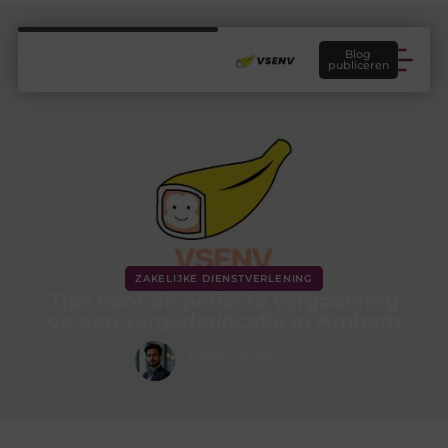
Blog
publiceren
ZAKELIJKE DIENSTVERLENING
Tips voor de perfecte vergadering
op een vergaderlocatie in Arnhem
Yusuf Demir
Contentontwikkelaar