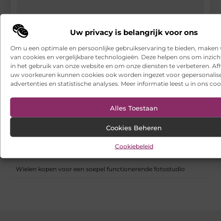
Geschenken voor die ene man in je leven
Uw privacy is belangrijk voor ons
RECENTE BERICHTEN
Om u een optimale en persoonlijke gebruikservaring te bieden, maken 
Hoe franchiseketens lokale Google Ads budgetten centraal en
van cookies en vergelijkbare technologieën. Deze helpen ons om inzicht
efficiënt beheren
in het gebruik van onze website en om onze diensten te verbeteren. Afh
uw voorkeuren kunnen cookies ook worden ingezet voor gepersonalis
Een buitenkat of binnenkat? Dezelfde dierenarts voor uw kat
advertenties en statistische analyses. Meer informatie leest u in ons coo
Samen scheiden zonder strijd: zo houd je overzicht in een
Alles Toestaan
onrustige periode
Cookies Beheren
Websites laten maken: wat u moet weten voordat u begint
Cookiebeleid
Ontdek het gemak van online vlees bestellen
Wielen kopen voor een soepel functionerende fotostudio