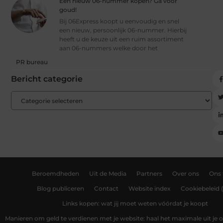
Een nieuw 06-nummer kopen? Ga voor
goud!
Bij 06Express koopt u eenvoudig en snel
een nieuw, persoonlijk 06-nummer. Hierbij
heeft u de keuze uit een ruim assortiment
aan 06-nummers welke door het
PR bureau
Bericht categorie
Beroemdheden
Uit de Media
Partners
Over ons
Ons
Blog publiceren
Contact
Website index
Cookiebeleid 
Links kopen: wat jij moet weten vóórdat je koopt
Manieren om geld te verdienen met je website: haal het maximale uit je o